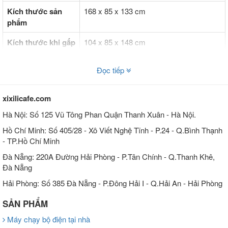
Kích thước sản
168 x 85 x 133 cm
phẩm
Kích thước khi gấp
104 x 85 x 148 cm
gọn
Đọc tiếp
Trọng lượng tối đa
120 kg
người tập
xixilicafe.com
Trọng lượng sản
68 kg
Hà Nội: Số 125 Vũ Tông Phan Quận Thanh Xuân - Hà Nội.
phẩm
Hồ Chí Minh: Số 405/28 - Xô Viết Nghệ Tĩnh - P.24 - Q.Bình Thạnh
Màn hình cảm ứng
7 inch, đo tốc độ, thời gian, khoảng cách,
- TP.Hồ Chí Minh
calo, nhịp tim, độ nghiêng
LCD hiển thị
Đà Nẵng: 220A Đường Hải Phòng - P.Tân Chính - Q.Thanh Khê,
Chương trình tập
16 thiết lập chương trình mặc định
Đà Nẵng
Hải Phòng: Số 385 Đà Nẵng - P.Đông Hải I - Q.Hải An - Hải Phòng
Đệm chống xóc
6 điểm đệm đàn hổi
SẢN PHẨM
Nghe nhạc MP3
Hỗ trợ
Máy chạy bộ điện tại nhà
Khay đựng dụng
Có